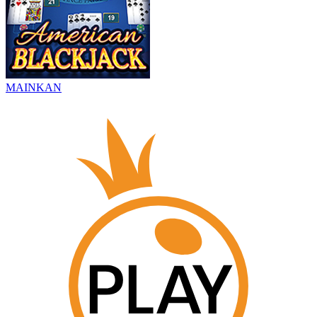
MAINKAN