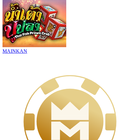
MAINKAN