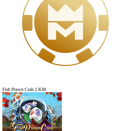
Fish Prawn Crab 2 KM