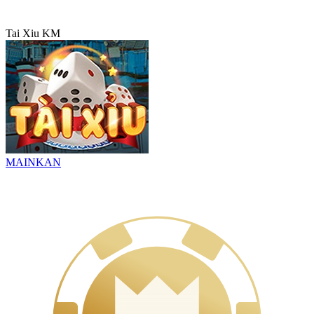
Tai Xiu KM
MAINKAN