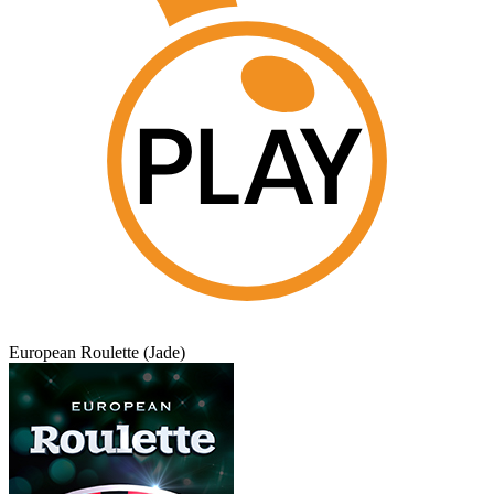
European Roulette (Jade)