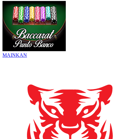
MAINKAN