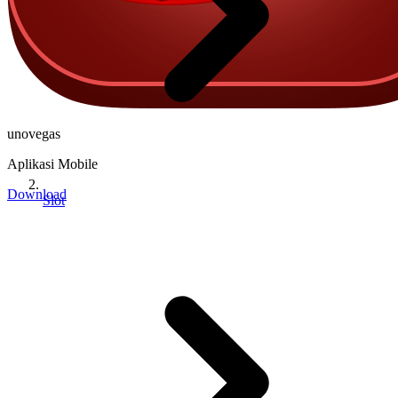
unovegas
Aplikasi Mobile
Download
Slot