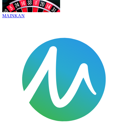
MAINKAN