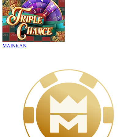
MAINKAN