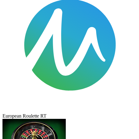
European Roulette RT