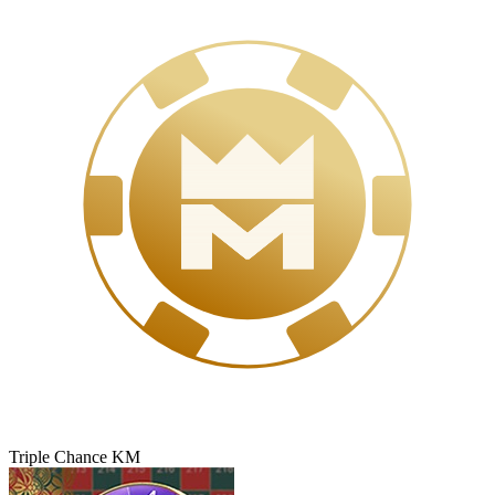
Triple Chance KM