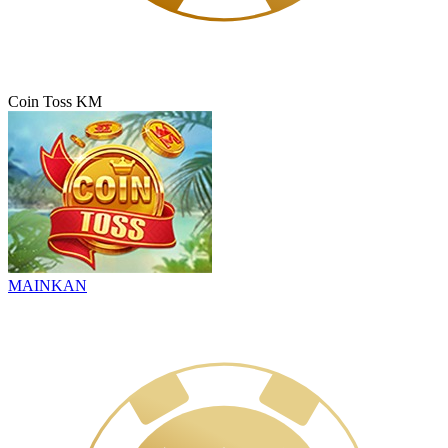
Coin Toss KM
MAINKAN