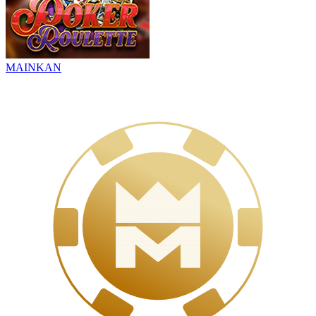
MAINKAN