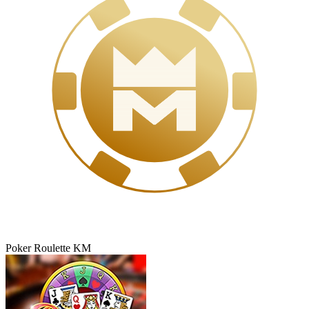
Poker Roulette KM