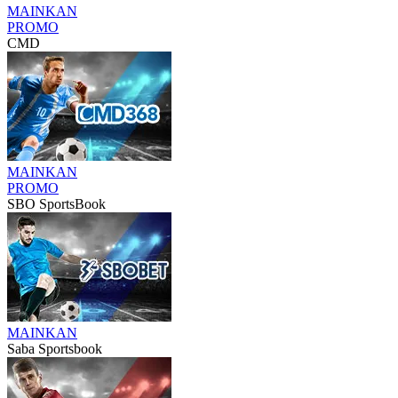
MAINKAN
PROMO
CMD
MAINKAN
PROMO
SBO SportsBook
MAINKAN
Saba Sportsbook