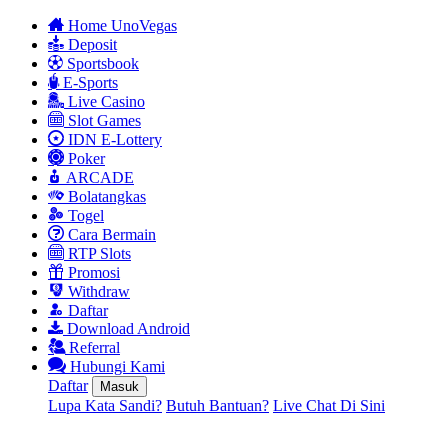
Home UnoVegas
Deposit
Sportsbook
E-Sports
Live Casino
Slot Games
IDN E-Lottery
Poker
ARCADE
Bolatangkas
Togel
Cara Bermain
RTP Slots
Promosi
Withdraw
Daftar
Download Android
Referral
Hubungi Kami
Daftar
Masuk
Lupa Kata Sandi?
Butuh Bantuan?
Live Chat Di Sini