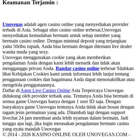
Keamanan Terjamin :
Unovegas
adalah agen casino online yang menyediakan provider
terbaik di Asia. Sebagai situs casino online terbesar,Unovegas
menyediakan kemudahan bermain untuk setiap member yang
bermain casino online. Dengan minimal deposit yang terjangkau
yaitu 50ribu rupiah, Anda bisa bermain dengan ditemani live dealer
wanita muda yang sexy.
Unovegas menggunakan cookie yang akan memberikan
pengalaman Anda dengan kami lebih menarik dan tidak akan
mengganggu privasi Anda.
Bandar casino online
terbesar Silahkan
lihat Kebijakan Cookies kami untuk informasi lebih lanjut tentang
penggunaan cookies dan bagaimana Anda dapat menonaktifkan atau
mengelola penggunaannya.
Daftar di
Agen Live Casino Online
Asia Terpercaya Unovegas
didukung oleh provider terbaik asia. Tentunya Anda bisa bermain di
semua game Unovegas hanya dengan 1 user ID saja. Dengan
banyaknya game Unovegas tentunya Anda tidak akan bosan dengan
ragam jenis permainan yang ada. Ditambah lagi dengan support
livechat 24 jam membuat anda lebih nyaman dalam bermain, Jadi
tunggu apa lagi, jika ingin merasakan pengalaman bermain casino
yang nyata mainlah Unovegas
© 2014 - 2026 KASINO ONLINE OLEH UNOVEGAS.COM -