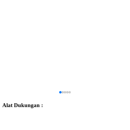
Alat Dukungan :