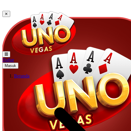
✕
Daftar
Masuk
Beranda