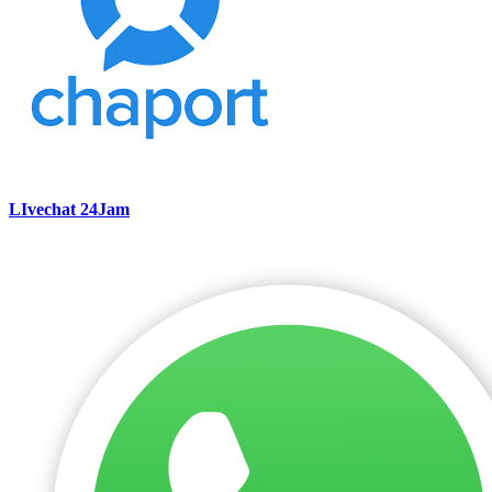
LIvechat 24Jam