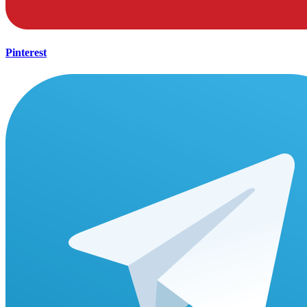
Pinterest