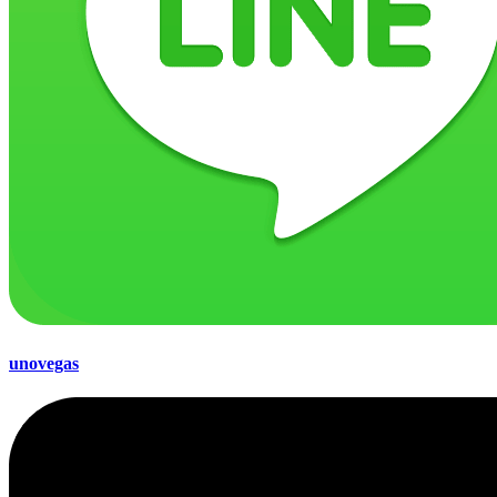
unovegas