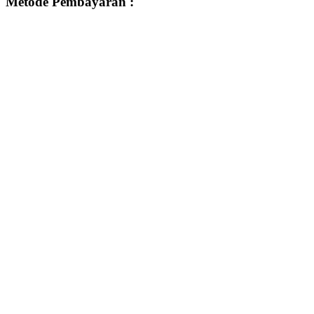
Metode Pembayaran :