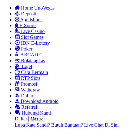
Home UnoVegas
Deposit
Sportsbook
E-Sports
Live Casino
Slot Games
IDN E-Lottery
Poker
ARCADE
Bolatangkas
Togel
Cara Bermain
RTP Slots
Promosi
Withdraw
Daftar
Download Android
Referral
Hubungi Kami
Daftar
Masuk
Lupa Kata Sandi?
Butuh Bantuan?
Live Chat Di Sini