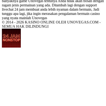
banyaknya game Unovegas tentunya Anda tidak akan bosan dengan
ragam jenis permainan yang ada. Ditambah lagi dengan support
livechat 24 jam membuat anda lebih nyaman dalam bermain, Jadi
tunggu apa lagi, jika ingin merasakan pengalaman bermain casino
yang nyata mainlah Unovegas
© 2014 - 2026 KASINO ONLINE OLEH UNOVEGAS.COM -
SEMUA HAK DILINDUNGI