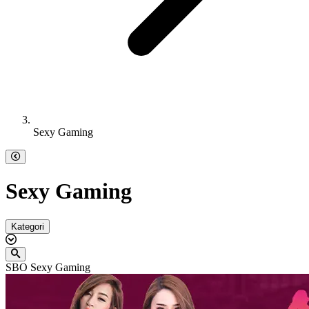
Sexy Gaming
Sexy Gaming
Kategori
SBO Sexy Gaming