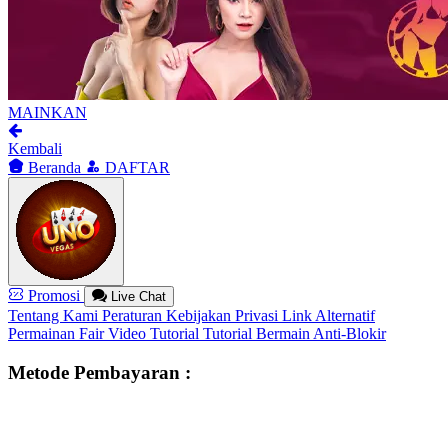
MAINKAN
Kembali
Beranda
DAFTAR
Promosi
Live Chat
Tentang Kami
Peraturan
Kebijakan Privasi
Link Alternatif
Permainan Fair
Video Tutorial
Tutorial Bermain
Anti-Blokir
Metode Pembayaran :