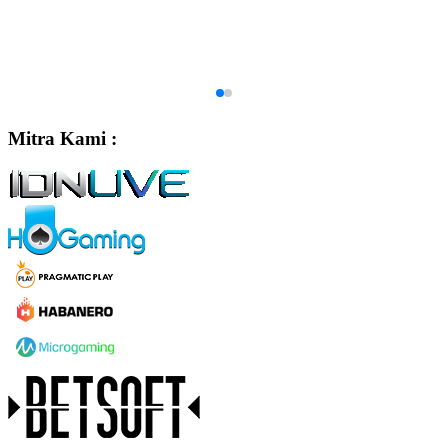
Mitra Kami :