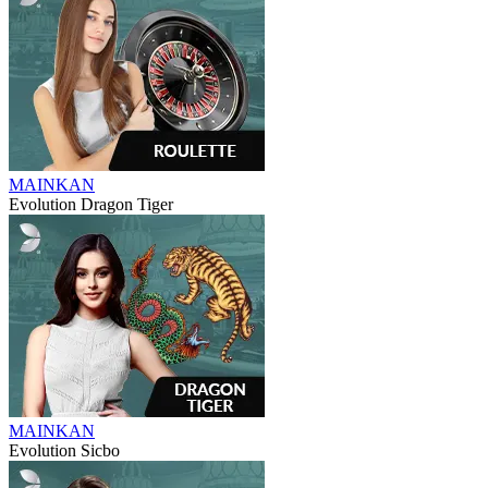
MAINKAN
Evolution Dragon Tiger
MAINKAN
Evolution Sicbo