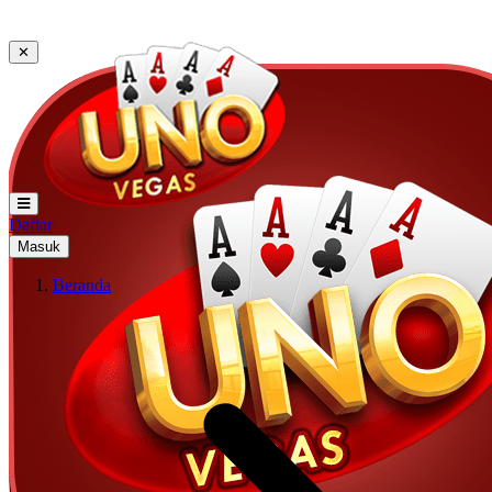
✕
Daftar
Masuk
Beranda