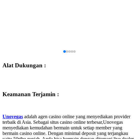
Alat Dukungan :
Keamanan Terjamin :
Unovegas
adalah agen casino online yang menyediakan provider
terbaik di Asia. Sebagai situs casino online terbesar,Unovegas
menyediakan kemudahan bermain untuk setiap member yang
bermain casino online. Dengan minimal deposit yang terjangkau
yaitu 50ribu rupiah, Anda bisa bermain dengan ditemani live dealer