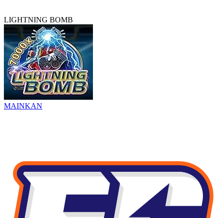
LIGHTNING BOMB
MAINKAN