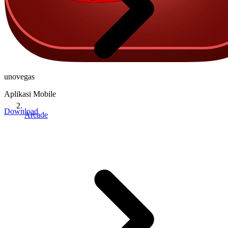
unovegas
Aplikasi Mobile
Download
Arcade