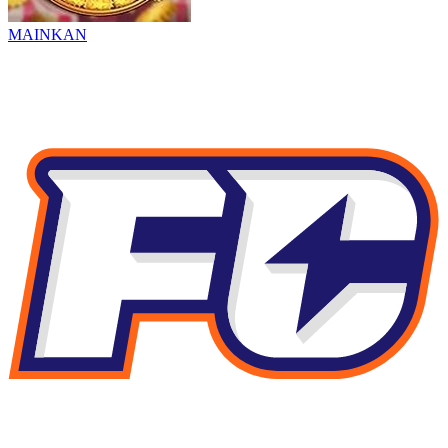
MAINKAN