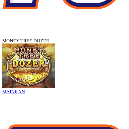
MONEY TREE DOZER
MAINKAN