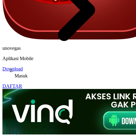
unovegas
Aplikasi Mobile
Download
Masuk
DAFTAR