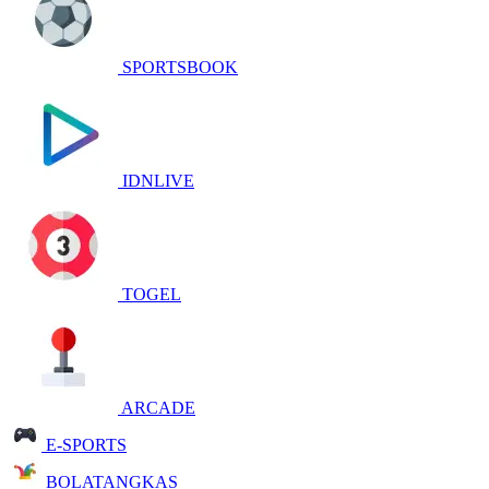
SPORTSBOOK
IDNLIVE
TOGEL
ARCADE
E-SPORTS
BOLATANGKAS