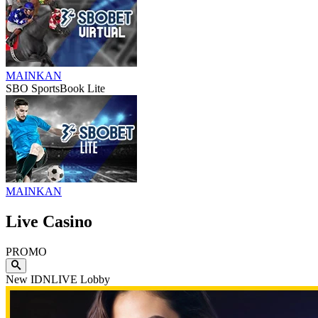
MAINKAN
SBO SportsBook Lite
MAINKAN
Live Casino
PROMO
New IDNLIVE Lobby