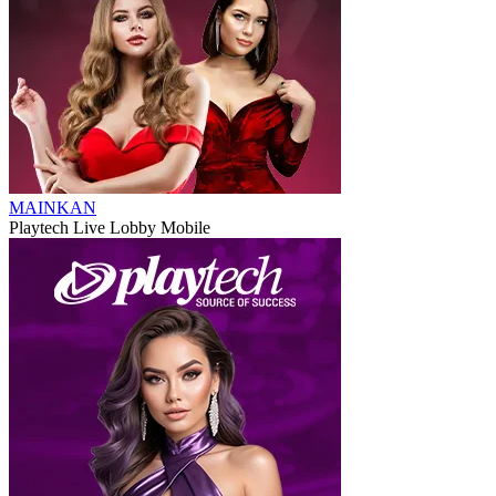
MAINKAN
Playtech Live Lobby Mobile