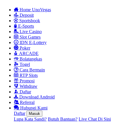
Home UnoVegas
Deposit
Sportsbook
E-Sports
Live Casino
Slot Games
IDN E-Lottery
Poker
ARCADE
Bolatangkas
Togel
Cara Bermain
RTP Slots
Promosi
Withdraw
Daftar
Download Android
Referral
Hubungi Kami
Daftar
Masuk
Lupa Kata Sandi?
Butuh Bantuan?
Live Chat Di Sini