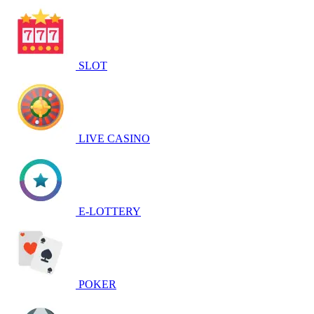
SLOT
LIVE CASINO
E-LOTTERY
POKER