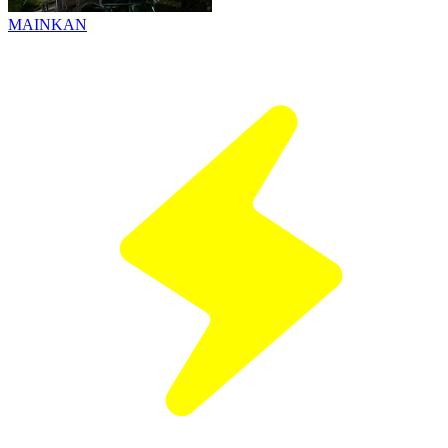
MAINKAN