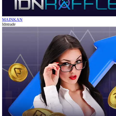
MAINKAN
Idntrade