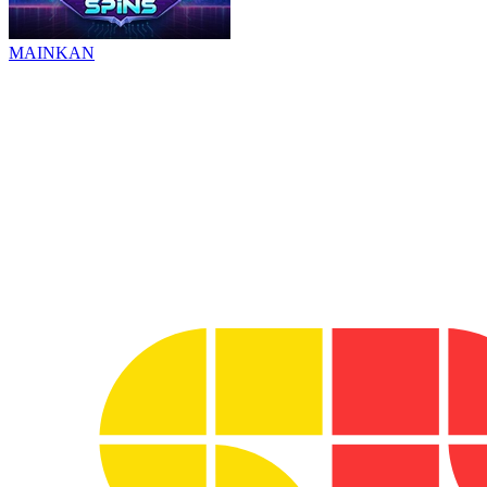
MAINKAN