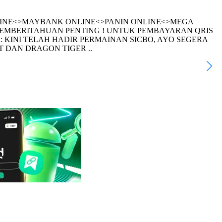
NLINE<>MAYBANK ONLINE<>PANIN ONLINE<>MEGA
EMBERITAHUAN PENTING ! UNTUK PEMBAYARAN QRIS
 : KINI TELAH HADIR PERMAINAN SICBO, AYO SEGERA
T DAN DRAGON TIGER ..