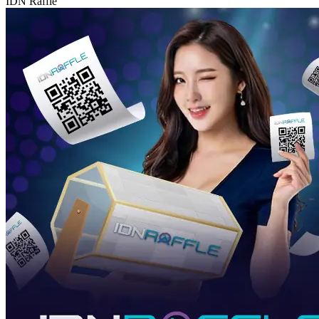
IDN Raffle