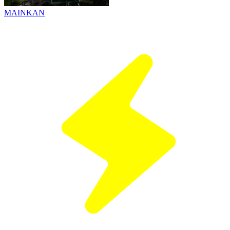
MAINKAN