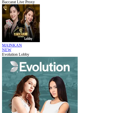
Baccarat Live Proxy
MAINKAN
NEW
Evolution Lobby