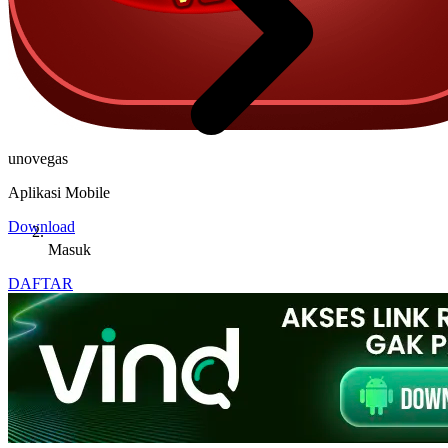
unovegas
Aplikasi Mobile
Download
Masuk
DAFTAR