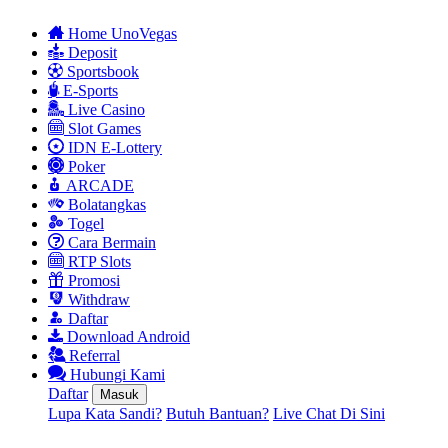
Home UnoVegas
Deposit
Sportsbook
E-Sports
Live Casino
Slot Games
IDN E-Lottery
Poker
ARCADE
Bolatangkas
Togel
Cara Bermain
RTP Slots
Promosi
Withdraw
Daftar
Download Android
Referral
Hubungi Kami
Daftar
Masuk
Lupa Kata Sandi?
Butuh Bantuan?
Live Chat Di Sini