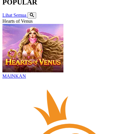
POPULAR
Lihat Semua
Hearts of Venus
MAINKAN