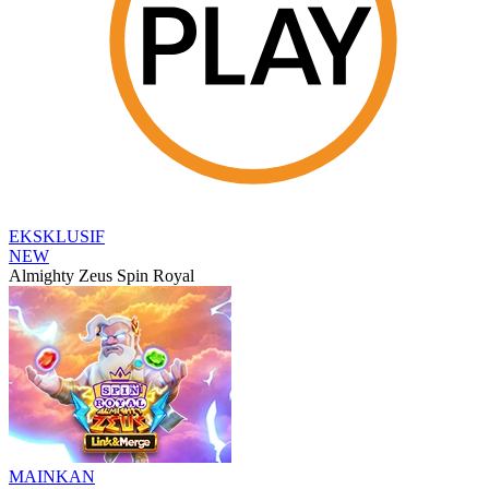
EKSKLUSIF
NEW
Almighty Zeus Spin Royal
MAINKAN