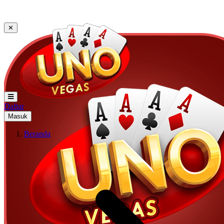
✕
Daftar
Masuk
Beranda