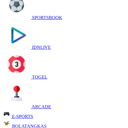
SPORTSBOOK
IDNLIVE
TOGEL
ARCADE
E-SPORTS
BOLATANGKAS