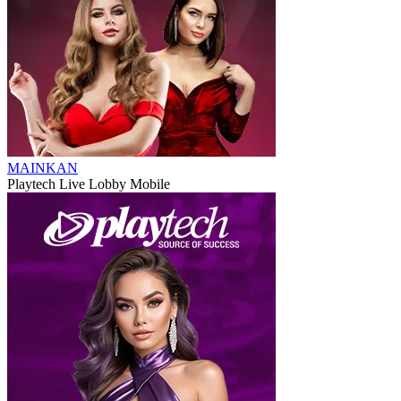
MAINKAN
Playtech Live Lobby Mobile