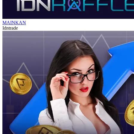
MAINKAN
Idntrade