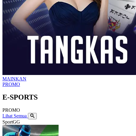
MAINKAN
PROMO
E-SPORTS
PROMO
Lihat Semua
SportGG