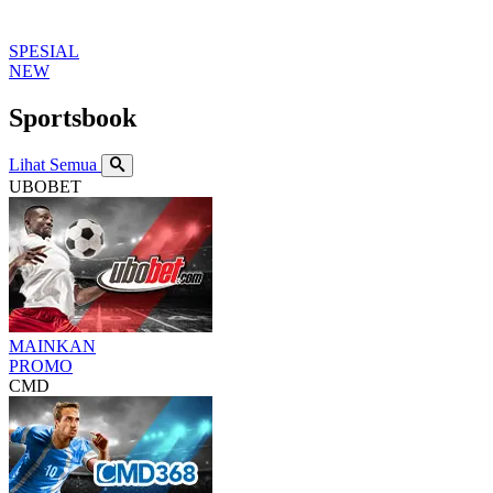
SPESIAL
NEW
Sportsbook
Lihat Semua
UBOBET
MAINKAN
PROMO
CMD