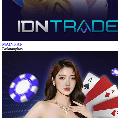
MAINKAN
Bolatangkas