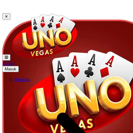
✕
Daftar
Masuk
Beranda