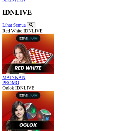
IDNLIVE
Lihat Semua
Red White IDNLIVE
MAINKAN
PROMO
Oglok IDNLIVE