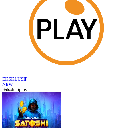
EKSKLUSIF
NEW
Satoshi Spins