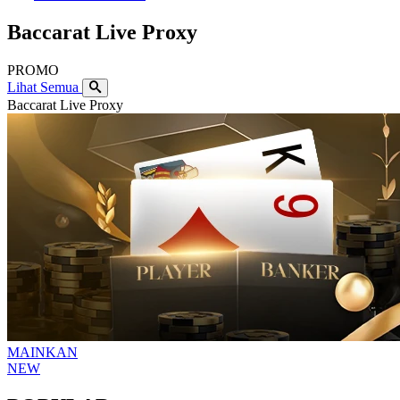
Baccarat Live Proxy
PROMO
Lihat Semua
Baccarat Live Proxy
MAINKAN
NEW