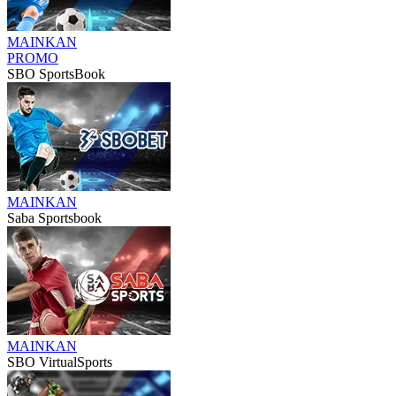
MAINKAN
PROMO
SBO SportsBook
MAINKAN
Saba Sportsbook
MAINKAN
SBO VirtualSports