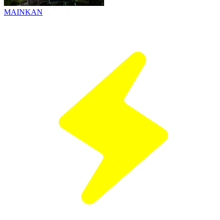
MAINKAN