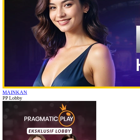
MAINKAN
PP Lobby