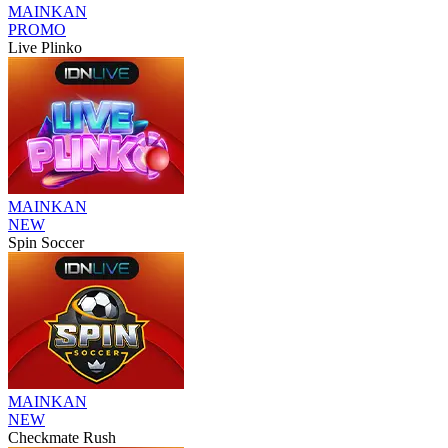
MAINKAN
PROMO
Live Plinko
MAINKAN
NEW
Spin Soccer
MAINKAN
NEW
Checkmate Rush